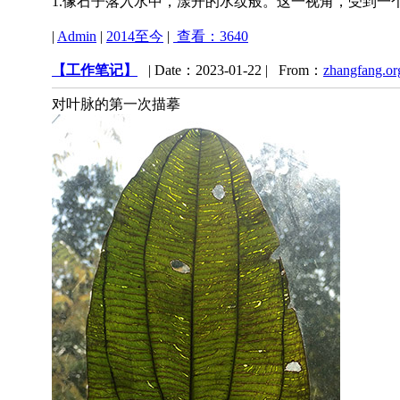
1.像石子落入水中，漾开的水纹般。这一视角，受到一
|
Admin
|
2014至今
|
查看：3640
【工作笔记】
| Date：2023-01-22 | From：
zhangfang.or
对叶脉的第一次描摹