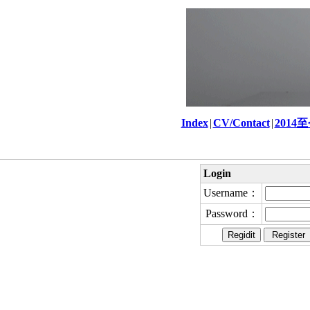
Index
|
CV/Contact
|
2014
Login
Username：
Password：