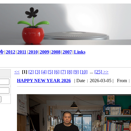
至今
|
2012
|
2011
|
2010
|
2009
|
2008
|
2007
|
Links
<<
[1]
[2]
[3]
[4]
[5]
[6]
[7]
[8]
[9]
[10]
...
[25] >>
HAPPY NEW YEAR 2026
| Date：2026-03-05 | From