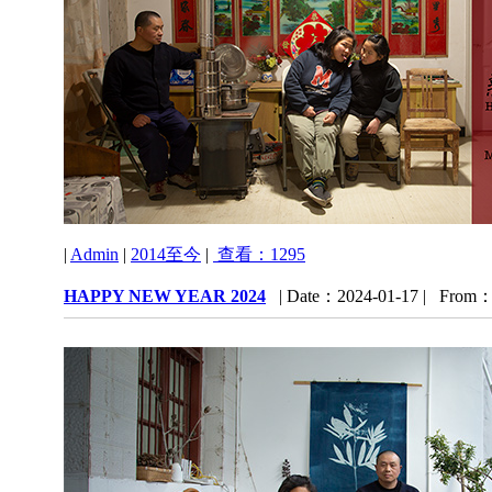
|
Admin
|
2014至今
|
查看：1295
HAPPY NEW YEAR 2024
| Date：2024-01-17 | From