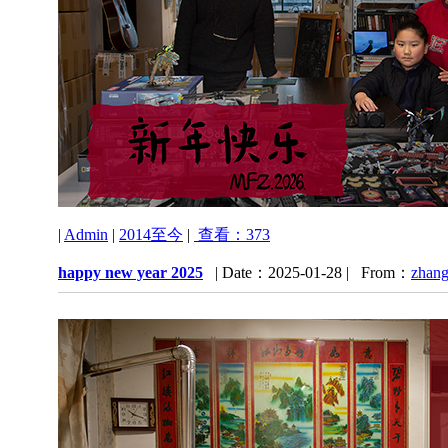
|
Admin
|
2014至今
|
查看：373
happy new year 2025
| Date：2025-01-28 | From：
zhang