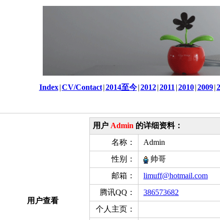
Index
|
CV/Contact
|
2014至今
|
2012
|
2011
|
2010
|
2009
|
用户
Admin
的详细资料：
名称：
Admin
性别：
帅哥
邮箱：
limuff@hotmail.com
腾讯QQ：
386573682
用户查看
个人主页：