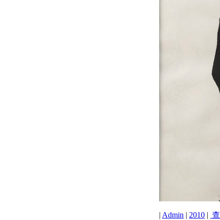
|
Admin
|
2010
|
查