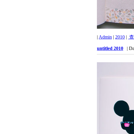
|
Admin
|
2010
|
查
untitled 2010
| Da