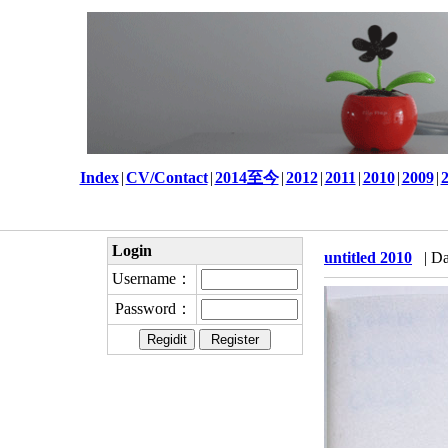
Index
|
CV/Contact
|
2014至今
|
2012
|
2011
|
2010
|
2009
|
Login
untitled 2010
| Da
Username：
Password：