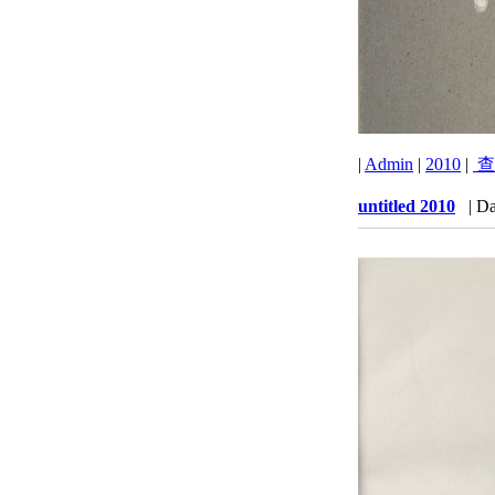
|
Admin
|
2010
|
查
untitled 2010
| Da