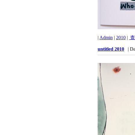
|
Admin
|
2010
|
查
untitled 2010
| Da