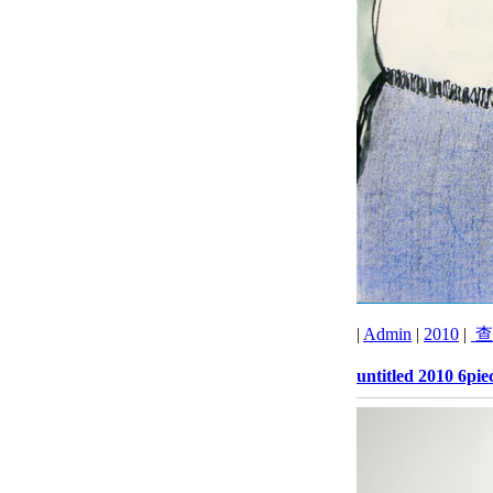
|
Admin
|
2010
|
查
untitled 2010 6pie