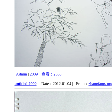
|
Admin
|
2009
|
查看：2563
untitled 2009
| Date：2012-01-04 | From：
zhangfang. or