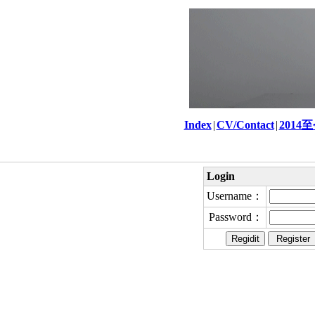
Index
|
CV/Contact
|
2014
Login
Username：
Password：