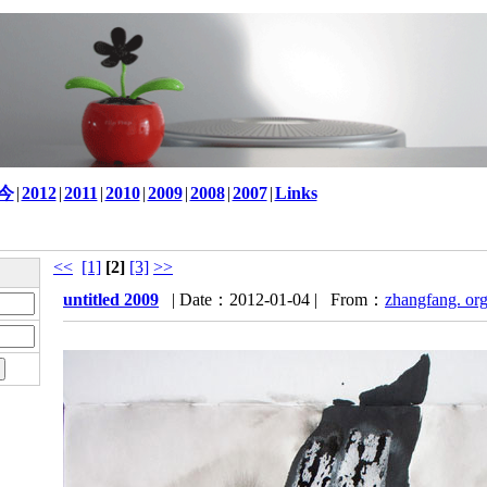
至今
|
2012
|
2011
|
2010
|
2009
|
2008
|
2007
|
Links
<<
[1]
[2]
[3]
>>
untitled 2009
| Date：2012-01-04 | From：
zhangfang. or