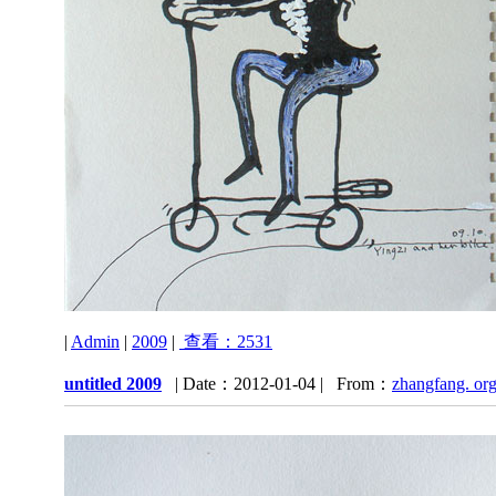
|
Admin
|
2009
|
查看：2531
untitled 2009
| Date：2012-01-04 | From：
zhangfang. or